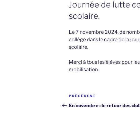
LE
Journée de lutte c
scolaire.
Le 7 novembre 2024, de nombr
collège dans le cadre de la jou
scolaire.
Merci à tous les élèves pour leu
mobilisation.
Navigation
Article
PRÉCÉDENT
de
précédent
En novembre : le retour des club
l’article