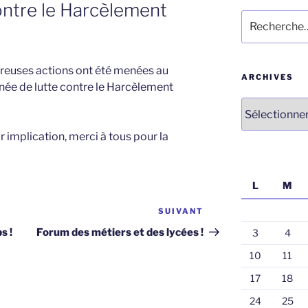
ontre le Harcèlement
Recherche
pour
:
euses actions ont été menées au
ARCHIVES
rnée de lutte contre le Harcèlement
Archives
r implication, merci à tous pour la
L
M
SUIVANT
Article
suivant
s !
Forum des métiers et des lycées !
3
4
10
11
17
18
24
25