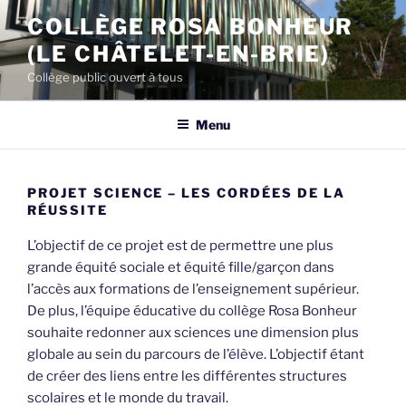
Aller
COLLÈGE ROSA BONHEUR
au
(LE CHÂTELET-EN-BRIE)
contenu
principal
Collège public ouvert à tous
Menu
PROJET SCIENCE – LES CORDÉES DE LA
RÉUSSITE
L’objectif de ce projet est de permettre une plus
grande équité sociale et équité fille/garçon dans
l’accès aux formations de l’enseignement supérieur.
De plus, l’équipe éducative du collège Rosa Bonheur
souhaite redonner aux sciences une dimension plus
globale au sein du parcours de l’élève. L’objectif étant
de créer des liens entre les différentes structures
scolaires et le monde du travail.