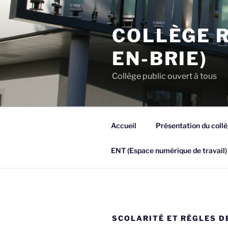
Aller
au
COLLÈGE R
contenu
principal
EN-BRIE)
Collège public ouvert à tous
Accueil
Présentation du coll
ENT (Espace numérique de travail)
SCOLARITÉ ET RÈGLES DE