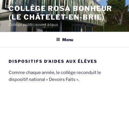
Aller
COLLÈGE ROSA BONHEUR
au
(LE CHÂTELET-EN-BRIE)
contenu
principal
Collège public ouvert à tous
Menu
DISPOSITIFS D’AIDES AUX ÉLÈVES
Comme chaque année, le collège reconduit le
dispositif national « Devoirs Faits ».