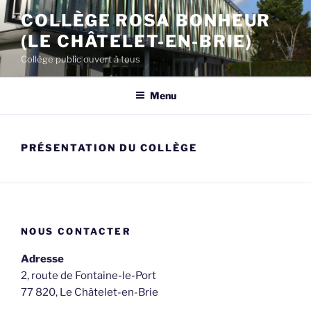
Aller
COLLÈGE ROSA BONHEUR
au
(LE CHÂTELET-EN-BRIE)
contenu
principal
Collège public ouvert à tous
Menu
PRÉSENTATION DU COLLÈGE
NOUS CONTACTER
Adresse
2, route de Fontaine-le-Port
77 820, Le Châtelet-en-Brie