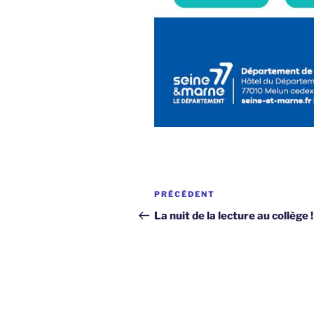
Navigation
Article
PRÉCÉDENT
de
précédent
La nuit de la lecture au collège !
l’article