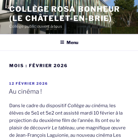
Aller
COLLÈGE ROSA BONHEUR
au
(LE CHÂTELET-EN-BRIE)
contenu
principal
Collège public ouvert à tous
Menu
MOIS :
FÉVRIER 2026
PUBLIÉ
12 FÉVRIER 2026
LE
Au cinéma !
Dans le cadre du dispositif
Collège au cinéma,
les
élèves de 5e1 et 5e2 ont assisté mardi 10 février à la
projection du deuxième film de l’année. Ils ont eu le
plaisir de découvrir
Le tableau
, une magnifique œuvre
de Jean-François Laguionie, au nouveau cinéma Les