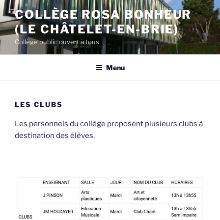
Aller
COLLÈGE ROSA BONHEUR
au
(LE CHÂTELET-EN-BRIE)
contenu
principal
Collège public ouvert à tous
Menu
LES CLUBS
Les personnels du collège proposent plusieurs clubs à
destination des élèves.