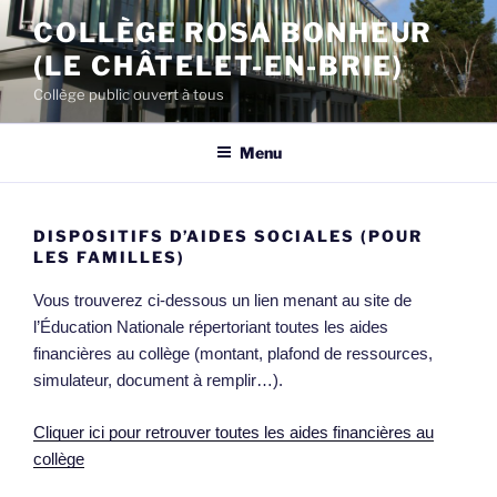
Aller
COLLÈGE ROSA BONHEUR
au
(LE CHÂTELET-EN-BRIE)
contenu
principal
Collège public ouvert à tous
Menu
DISPOSITIFS D’AIDES SOCIALES (POUR
LES FAMILLES)
Vous trouverez ci-dessous un lien menant au site de
l’Éducation Nationale répertoriant toutes les aides
financières au collège (montant, plafond de ressources,
simulateur, document à remplir…).
Cliquer ici pour retrouver toutes les aides financières au
collège