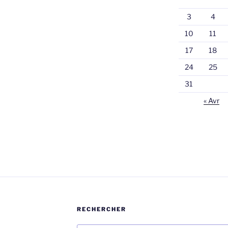
3
4
10
11
17
18
24
25
31
« Avr
RECHERCHER