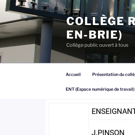
Aller
au
COLLÈGE R
contenu
principal
EN-BRIE)
Collège public ouvert à tous
Accueil
Présentation du coll
ENT (Espace numérique de travail)