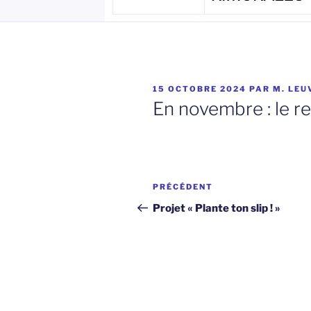
PUBLIÉ
15 OCTOBRE 2024
PAR
M. LEU
LE
En novembre : le re
Navigation
Article
PRÉCÉDENT
de
précédent
Projet « Plante ton slip ! »
l’article