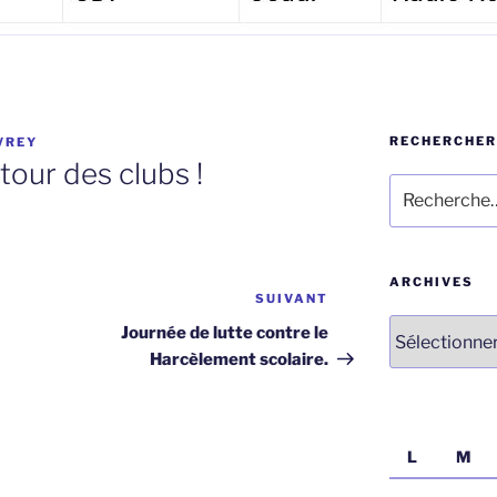
RECHERCHER
VREY
tour des clubs !
Recherche
pour
:
ARCHIVES
SUIVANT
Article
Archives
suivant
Journée de lutte contre le
Harcèlement scolaire.
L
M